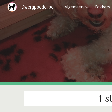
Dwergpoedel.be
Algemeen
Fokkers
Sk
1 s