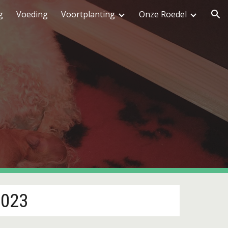
g
Voeding
Voortplanting
Onze Roedel
ion
2023